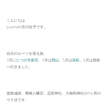
こんにちは
puamalie市川佐予です。
自分のルーツを巡る旅。
3月に
たつの市新宮
、4月は
岡山
、5月は
高松
、6月は徳島
へ行きました。
徳島城跡、豊崎八幡宮、忌部神社、大御和神社の4ヶ所の
ウラ活です。