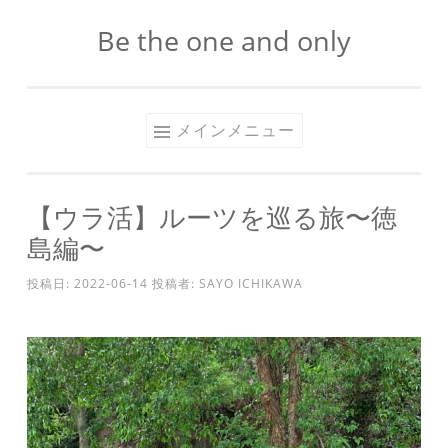
Be the one and only
コ
ン
テ
ン
メインメニュー
ツ
へ
ス
【ウラ活】ルーツを巡る旅〜徳
キ
島編〜
ッ
プ
投稿日:
2022-06-14
投稿者:
SAYO ICHIKAWA