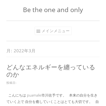
Be the one and only
コ
ン
テ
ン
メインメニュー
ツ
へ
ス
月:
2022年3月
キ
ッ
どんなエネルギーを纏っている
プ
のか
投稿日:
こんにちは puamalie市川佐予です。 本来の自分を生き
ていく上で 自分を癒していくことはとても大切です。 自