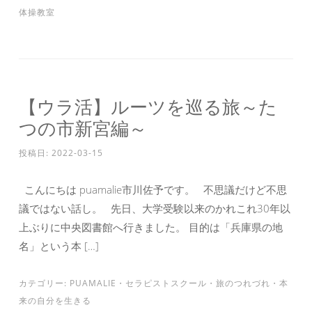
体操教室
【ウラ活】ルーツを巡る旅～た
つの市新宮編～
投稿日:
2022-03-15
こんにちは puamalie市川佐予です。 不思議だけど不思
議ではない話し。 先日、大学受験以来のかれこれ30年以
上ぶりに中央図書館へ行きました。 目的は「兵庫県の地
名」という本 […]
カテゴリー:
PUAMALIE
・
セラピストスクール
・
旅のつれづれ
・
本
来の自分を生きる