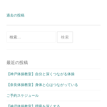
投
過去の投稿
稿
ナ
ビ
検
ゲ
索:
ー
シ
ョ
最近の投稿
ン
【神戸体操教室】自分と深くつながる体操
【奈良体操教室】身体と心はつながっている
ご予約スケジュール
【神戸体操教室】呼吸を深くする