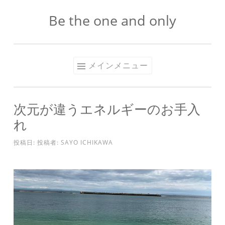
Be the one and only
コ
ン
テ
ン
メインメニュー
ツ
へ
ス
次元が違うエネルギーのお手入
キ
れ
ッ
プ
投稿日:
投稿者:
SAYO ICHIKAWA