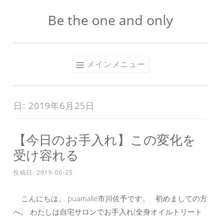
Be the one and only
コ
ン
テ
ン
メインメニュー
ツ
へ
ス
日:
2019年6月25日
キ
ッ
【今日のお手入れ】この変化を
プ
受け容れる
投稿日:
2019-06-25
こんにちは。 puamalie市川佐予です。 初めましての方
へ。 わたしは自宅サロンでお手入れ(全身オイルトリート