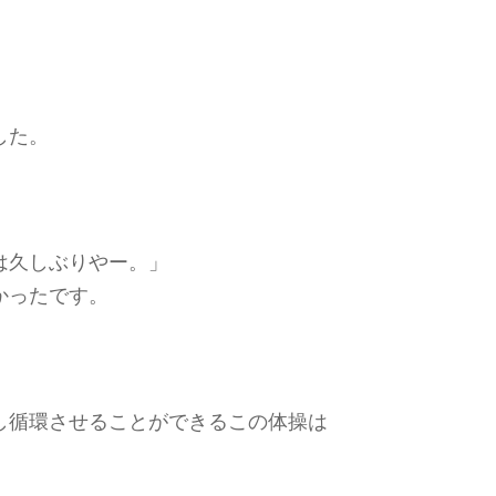
した。
は久しぶりやー。」
かったです。
し循環させることができるこの体操は
。