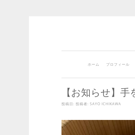
コ
ン
テ
ン
ホーム
プロフィール
ツ
へ
ス
【お知らせ】手
キ
ッ
投稿日:
投稿者:
SAYO ICHIKAWA
プ