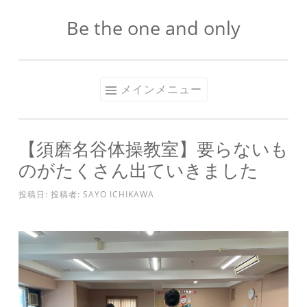
Be the one and only
コ
ン
テ
ン
メインメニュー
ツ
へ
ス
【須磨名谷体操教室】要らないも
キ
のがたくさん出ていきました
ッ
プ
投稿日:
投稿者:
SAYO ICHIKAWA