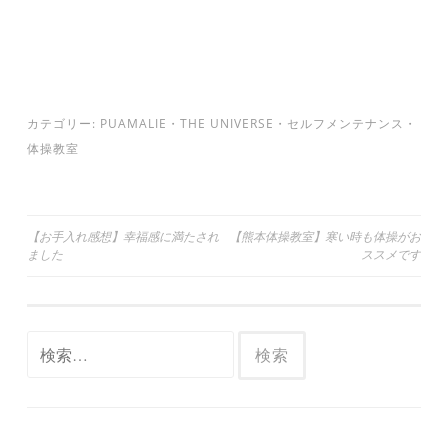
カテゴリー:
PUAMALIE
・
THE UNIVERSE
・
セルフメンテナンス
・
体操教室
投
【お手入れ感想】幸福感に満たされ
【熊本体操教室】寒い時も体操がお
ました
ススメです
稿
ナ
ビ
検
ゲ
索:
ー
シ