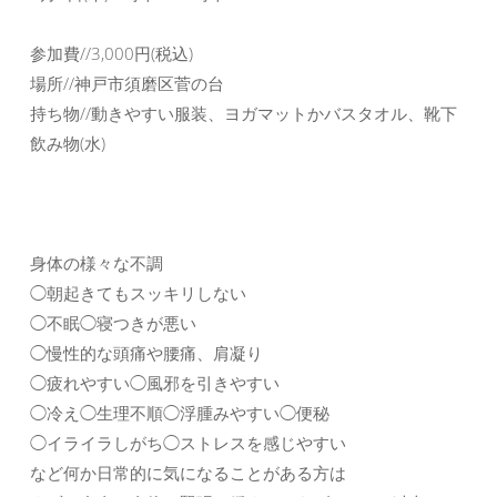
参加費//3,000円(税込)
場所//神戸市須磨区菅の台
持ち物//動きやすい服装、ヨガマットかバスタオル、靴下
飲み物(水)
身体の様々な不調
◯朝起きてもスッキリしない
◯不眠◯寝つきが悪い
◯慢性的な頭痛や腰痛、肩凝り
◯疲れやすい◯風邪を引きやすい
◯冷え◯生理不順◯浮腫みやすい◯便秘
◯イライラしがち◯ストレスを感じやすい
など何か日常的に気になることがある方は