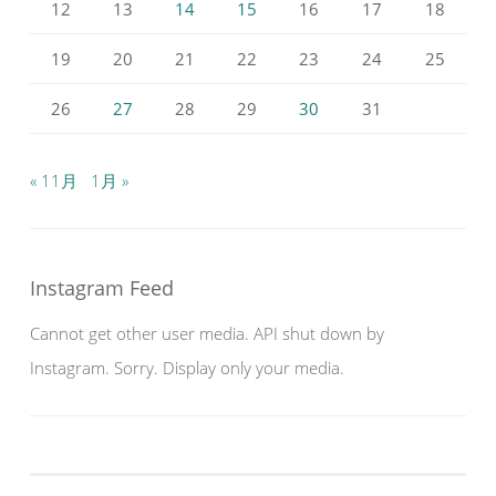
12
13
14
15
16
17
18
19
20
21
22
23
24
25
26
27
28
29
30
31
« 11月
1月 »
Instagram Feed
Cannot get other user media. API shut down by
Instagram. Sorry. Display only your media.