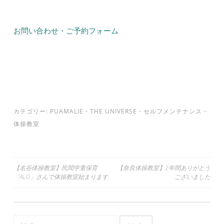
お問い合わせ・ご予約フォーム
カテゴリー:
PUAMALIE
・
THE UNIVERSE
・
セルフメンテナンス
・
体操教室
投
【名谷体操教室】民間学童保育
【奈良体操教室】2年間ありがとう
「ALO」さんで体操教室始まります
ございました
稿
ナ
ビ
検