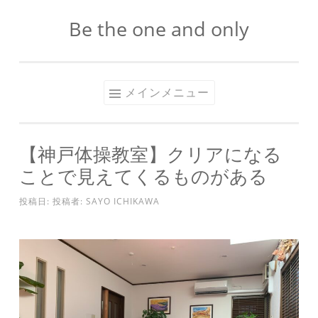
Be the one and only
コ
ン
テ
ン
メインメニュー
ツ
へ
ス
【神戸体操教室】クリアになる
キ
ことで見えてくるものがある
ッ
プ
投稿日:
投稿者:
SAYO ICHIKAWA