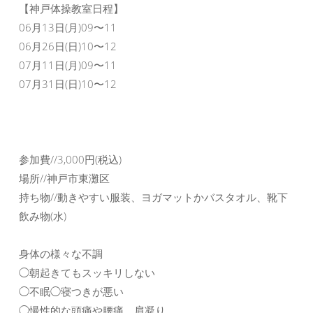
【神戸体操教室日程】
06月13日(月)09〜11
06月26日(日)10〜12
07月11日(月)09〜11
07月31日(日)10〜12
参加費//3,000円(税込)
場所//神戸市東灘区
持ち物//動きやすい服装、ヨガマットかバスタオル、靴下
飲み物(水)
身体の様々な不調
◯朝起きてもスッキリしない
◯不眠◯寝つきが悪い
◯慢性的な頭痛や腰痛、肩凝り