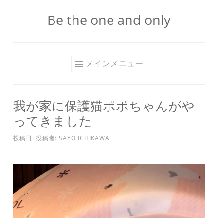
Be the one and only
コ
ン
テ
ン
メインメニュー
ツ
へ
ス
我が家に保護猫ポポちゃんがや
キ
ってきました
ッ
プ
投稿日:
投稿者:
SAYO ICHIKAWA