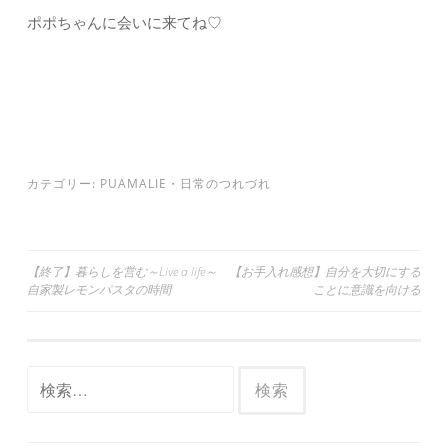
ポポちゃんに会いに来てね♡
カテゴリー:
PUAMALIE
・
日常のつれづれ
投
【終了】暮らしを営む～Live a life～
【お手入れ感想】自分を大切にする
自家製レモンパスタの時間
ことに意識を向ける
稿
ナ
ビ
検
ゲ
索:
ー