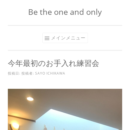
Be the one and only
コ
ン
テ
ン
メインメニュー
ツ
へ
ス
今年最初のお手入れ練習会
キ
投稿日:
投稿者:
SAYO ICHIKAWA
ッ
プ