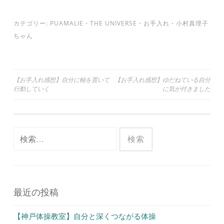
カテゴリー:
PUAMALIE
・
THE UNIVERSE
・
お手入れ
・
小村真理子
ちゃん
投
【お手入れ感想】自分に軸を置いて
【お手入れ感想】ゆだねている自分
行動していく
に気が付きました
稿
ナ
ビ
検
ゲ
索:
ー
シ
ョ
最近の投稿
ン
【神戸体操教室】自分と深くつながる体操