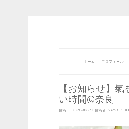
コ
ン
テ
ン
ホーム
プロフィール
ツ
へ
ス
【お知らせ】氣
キ
い時間@奈良
ッ
プ
投稿日:
2020-08-21
投稿者:
SAYO ICHI