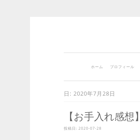
コ
ン
テ
ン
ホーム
プロフィール
ツ
へ
ス
日:
2020年7月28日
キ
ッ
【お手入れ感想
プ
投稿日:
2020-07-28