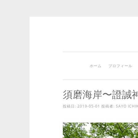
コ
ン
テ
ン
ホーム
プロフィール
ツ
へ
ス
須磨海岸〜證誠
キ
ッ
投稿日:
2019-05-01
投稿者:
SAYO ICHI
プ