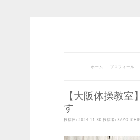
コ
ン
テ
ン
ホーム
プロフィール
ツ
へ
ス
【大阪体操教室
キ
す
ッ
プ
投稿日:
2024-11-30
投稿者:
SAYO ICHI