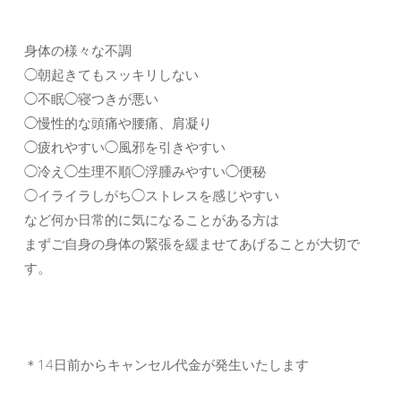
身体の様々な不調
◯朝起きてもスッキリしない
◯不眠◯寝つきが悪い
◯慢性的な頭痛や腰痛、肩凝り
◯疲れやすい◯風邪を引きやすい
◯冷え◯生理不順◯浮腫みやすい◯便秘
◯イライラしがち◯ストレスを感じやすい
など何か日常的に気になることがある方は
まずご自身の身体の緊張を緩ませてあげることが大切で
す。
＊14日前からキャンセル代金が発生いたします