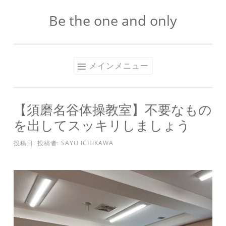
Be the one and only
コ
ン
テ
ン
メインメニュー
ツ
へ
ス
【須磨名谷体操教室】不要なもの
キ
を出してスッキリしましょう
ッ
プ
投稿日:
投稿者:
SAYO ICHIKAWA