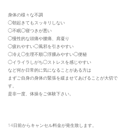
身体の様々な不調
◯朝起きてもスッキリしない
◯不眠◯寝つきが悪い
◯慢性的な頭痛や腰痛、肩凝り
◯疲れやすい◯風邪を引きやすい
◯冷え◯生理不順◯浮腫みやすい◯便秘
◯イライラしがち◯ストレスを感じやすい
など何か日常的に気になることがある方は
まずご自身の身体の緊張を緩ませてあげることが大切で
す。
是非一度、体操をご体験下さい。
14日前からキャンセル料金が発生致します。