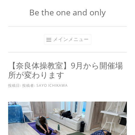
Be the one and only
コ
ン
テ
ン
メインメニュー
ツ
へ
ス
【奈良体操教室】9月から開催場
キ
所が変わります
ッ
プ
投稿日:
投稿者:
SAYO ICHIKAWA