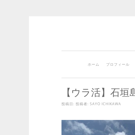
コ
ン
テ
ン
ホーム
プロフィール
ツ
へ
ス
【ウラ活】石垣
キ
ッ
投稿日:
投稿者:
SAYO ICHIKAWA
プ