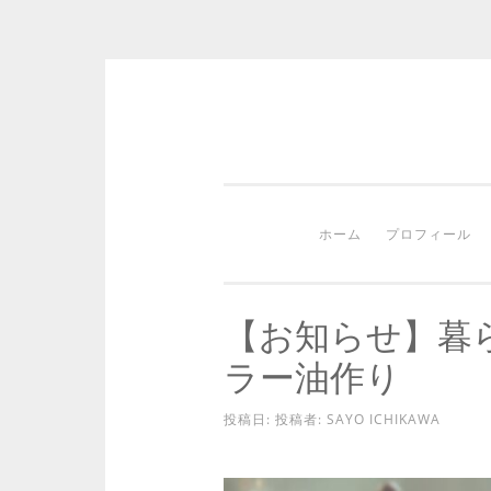
コ
ン
テ
ン
ホーム
プロフィール
ツ
へ
ス
【お知らせ】暮らし
キ
ラー油作り
ッ
プ
投稿日:
投稿者:
SAYO ICHIKAWA