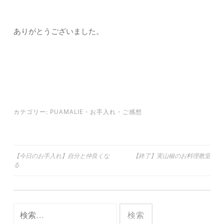
ありがとうございました。
カテゴリー:
PUAMALIE
・
お手入れ
・
ご感想
投
【今日のお手入れ】自分と仲良くな
【終了】実山椒のお料理教室
る
稿
ナ
ビ
検
ゲ