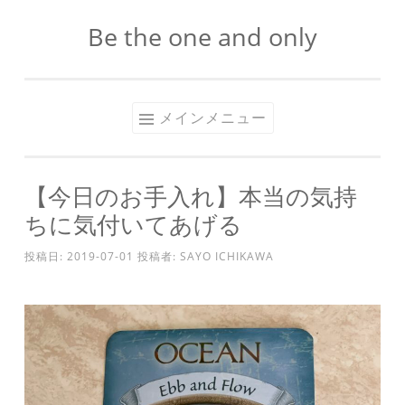
Be the one and only
コ
ン
テ
ン
メインメニュー
ツ
へ
ス
【今日のお手入れ】本当の気持
キ
ちに気付いてあげる
ッ
プ
投稿日:
2019-07-01
投稿者:
SAYO ICHIKAWA