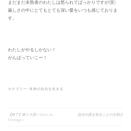
まだまだ未熟者のわたしは怒られてばっかりですが(笑)
厳しさの中にとてもとても深い愛をいつも感じておりま
す。
わたしがやるしかない！
がんばっていこー！
カテゴリー:
本来の自分を生きる
投
【終了】第１５回～Salon du
自分の質を知ることの大切さ
Fromage～
稿